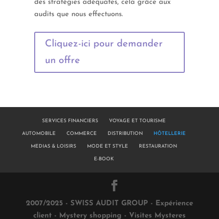
des stratégies adéquates, cela grâce aux
audits que nous effectuons.
Cliquez-ici pour demander
un offre
SERVICES FINANCIERS
VOYAGE ET TOURISME
AUTOMOBILE
COMMERCE
DISTRIBUTION
HÔTELLERIE
MEDIAS & LOISIRS
MODE ET STYLE
RESTAURATION
E-BOOK
2007/2025 - SWISS AUDIT GROUP - Expérience
client - Mystery shopping - Visites Mysteres