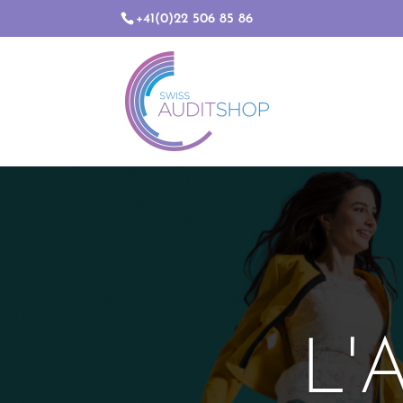
+41(0)22 506 85 86
L'